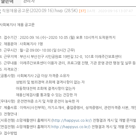
글쓴이
관리자
직원채용공고문(2020.09.16).hwp (28.5K)
[37]
DATE : 2020-09-16 13:07:47
사회복지사 채용 공고문
1. 접수기간 : 2020.09.16.(수)~2020.10.05.(월) 오후 18시까지 도착분까지
2. 채용분야 : 사회복지사 1명
3. 근무시간 : 월~금 09:00~18:00 (일 8시간 근무)
4. 근무지역 : 부산시 부산진구 시민공원로 19번길 32-8, 101호 이레주간보호센터
5. 근무내용 : 이레주간보호센터 이용자 관리, 프로그램 진행, 기관 운영 관련 행정 및 실무 등
6. 자격요건 :
(공통사항) 사회복지사 2급 이상 자격증 소유자
성범죄 및 범죄경력 조회에 결격사항이 없는 자
아동학대전력 조회에 결격사항이 없는자
채용신체검사를 통과할 수 있는 건강한 자
(우대사항) 운전면허증 소지 및 차량 운전이 능숙한 자
7. 제출서류 : 이력서(사진부착), 자기소개서, 졸업증명서, 성적증명서, 관련자격증 사본,
8. 전형안내 :
(서류전형) 소망재활센터 홈페이지 (
http://happyus.co.kr/)
전형결과 게시 및 개별 문자
(면접전형) 소망재활센터 홈페이지
http://happyus.co.kr/)
전형결과 게시 및 개별 문자발
9. 접수방법