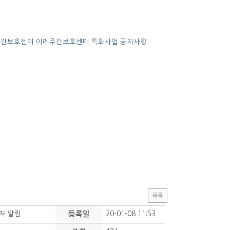
주간보호센터
이레주간보호센터
특화사업
공지사항
목록
격자 알림
등록일
20-01-08 11:53