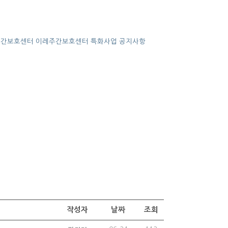
주간보호센터
이레주간보호센터
특화사업
공지사항
작성자
날짜
조회