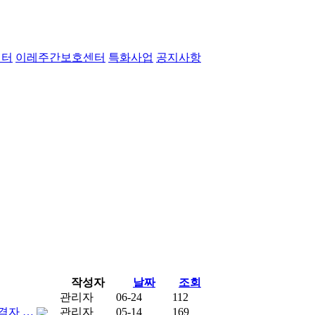
센터
이레주간보호센터
특화사업
공지사항
작성자
날짜
조회
관리자
06-24
112
격자 …
관리자
05-14
169